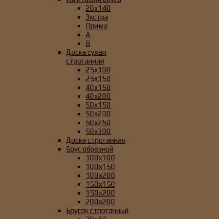
20x140
Экстра
Прима
А
B
Доска сухая
строганная
25x100
25x150
40x150
40x200
50x150
50x200
50x250
50x300
Доска строганная
Брус обрезной
100x100
100x150
100x200
150x150
150x200
200x200
Брусок строганный