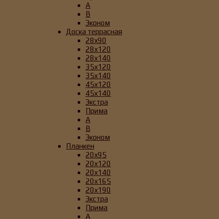
А
B
Эконом
Доска террасная
28x90
28x120
28x140
35x120
35x140
45x120
45x140
Экстра
Прима
А
B
Эконом
Планкен
20x95
20x120
20x140
20x165
20x190
Экстра
Прима
А