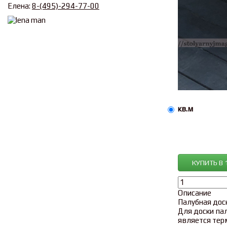
Елена:
8-(495)-294-77-00
кв.м
КУПИТЬ В 
Описание
Палубная дос
Для доски па
является терм