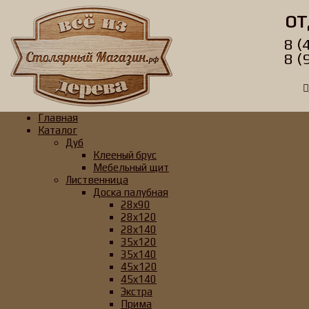
ОТ
8 (
8 (
Главная
Каталог
Дуб
Клееный брус
Мебельный щит
Лиственница
Доска палубная
28x90
28x120
28x140
35x120
35x140
45х120
45x140
Экстра
Прима