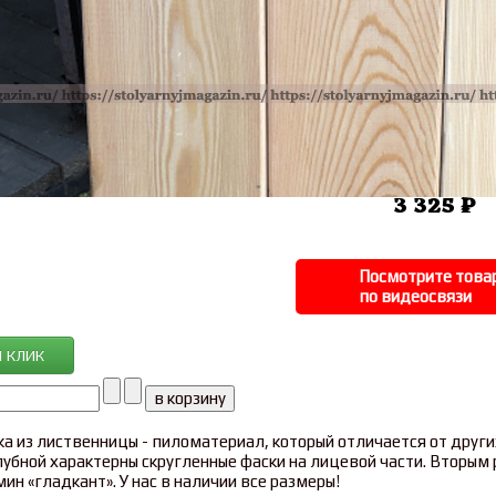
3 325 ₽
Посмотрите това
по видеосвязи
1 КЛИК
ка из лиственницы - пиломатериал, который отличается от друг
лубной характерны скругленные фаски на лицевой части. Вторы
ин «гладкант». У нас в наличии все размеры!