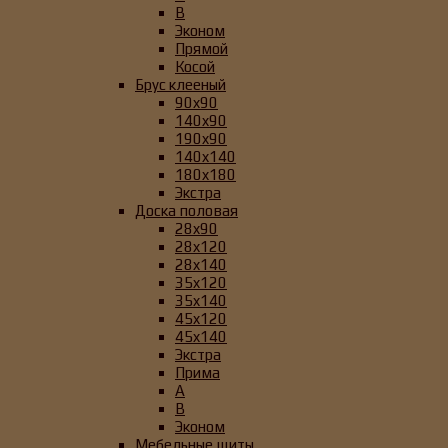
B
Эконом
Прямой
Косой
Брус клееный
90x90
140x90
190x90
140x140
180x180
Экстра
Доска половая
28x90
28x120
28x140
35x120
35x140
45x120
45x140
Экстра
Прима
А
B
Эконом
Мебельные щиты