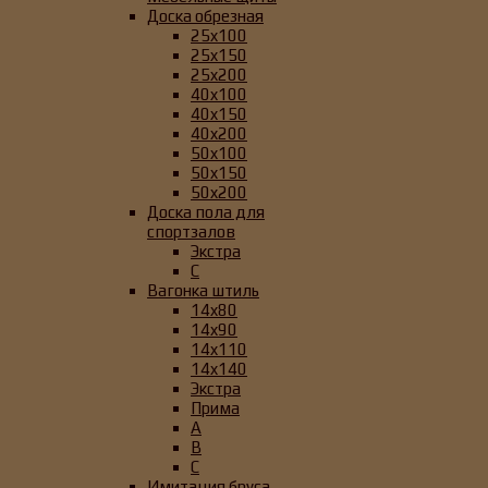
Доска обрезная
25x100
25x150
25x200
40x100
40x150
40x200
50x100
50x150
50x200
Доска пола для
спортзалов
Экстра
C
Вагонка штиль
14x80
14x90
14x110
14x140
Экстра
Прима
А
B
C
Имитация бруса