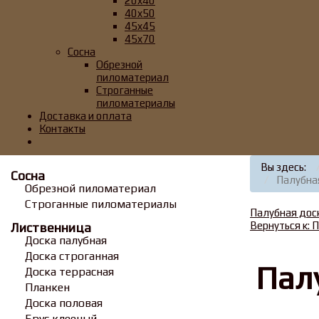
20x40
40x50
45x45
45x70
Сосна
Обрезной
пиломатериал
Строганные
пиломатериалы
Доставка и оплата
Контакты
Вы здесь:
Сосна
Палубна
Обрезной пиломатериал
Строганные пиломатериалы
Палубная дос
Вернуться к: 
Лиственница
Доска палубная
Доска строганная
Пал
Доска террасная
Планкен
Доска половая
Брус клееный