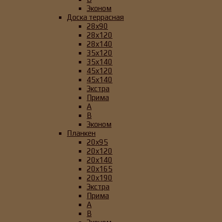
Эконом
Доска террасная
28x90
28x120
28x140
35x120
35x140
45x120
45x140
Экстра
Прима
А
B
Эконом
Планкен
20x95
20x120
20x140
20x165
20x190
Экстра
Прима
А
B