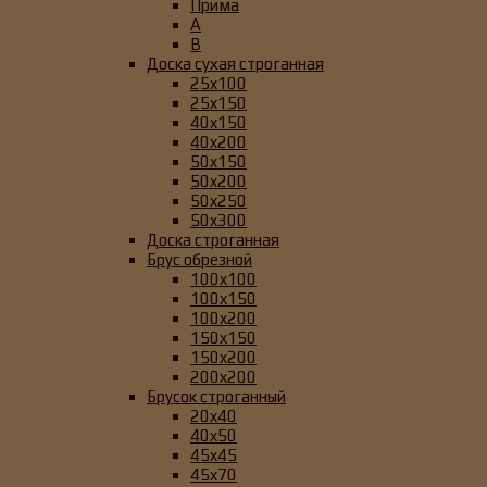
Прима
А
B
Доска сухая строганная
25x100
25x150
40x150
40x200
50x150
50x200
50x250
50x300
Доска строганная
Брус обрезной
100x100
100x150
100x200
150x150
150x200
200x200
Брусок строганный
20x40
40x50
45x45
45x70