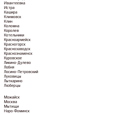
Ивантеевка
Истра
Кашира
Климовск
Клин
Коломна
Королев
Котельники
Красноармейск
Красногорск
Краснозаводск
Краснознаменск
Куровское
Ликино-Дулево
Лобня
Лосино-Петровский
Луховицы
Лыткарино
Люберцы
Можайск
Москва
Мытищи
Наро-Фоминск