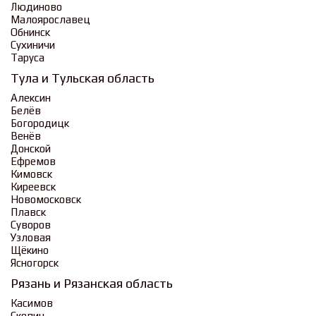
Людиново
Малоярославец
Обнинск
Сухиничи
Таруса
Тула и Тульская область
Алексин
Белёв
Богородицк
Венёв
Донской
Ефремов
Кимовск
Киреевск
Новомосковск
Плавск
Суворов
Узловая
Щёкино
Ясногорск
Рязань и Рязанская область
Касимов
Скопин