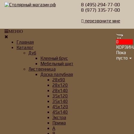
8 (495) 294-77-00
8 (977) 335-77-00
перезвоните мне
МЕНЮ
0
Главная
КОРЗИН
Каталог
Пока
Дуб
пусто
Клееный брус
Мебельный щит
Лиственница
Доска палубная
28x90
28x120
28x140
35x120
35x140
45х120
45x140
Экстра
Прима
А
B