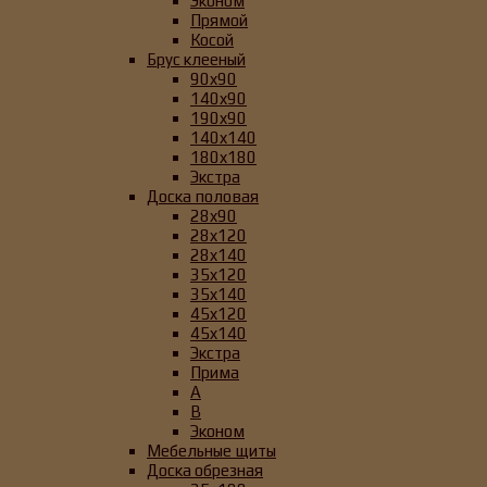
Эконом
Прямой
Косой
Брус клееный
90x90
140x90
190x90
140x140
180x180
Экстра
Доска половая
28x90
28x120
28x140
35x120
35x140
45x120
45x140
Экстра
Прима
А
B
Эконом
Мебельные щиты
Доска обрезная