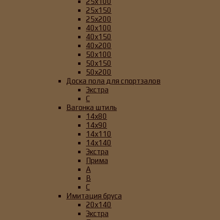
25x100
25x150
25x200
40x100
40x150
40x200
50x100
50x150
50x200
Доска пола для спортзалов
Экстра
C
Вагонка штиль
14x80
14x90
14x110
14x140
Экстра
Прима
А
B
C
Имитация бруса
20x140
Экстра