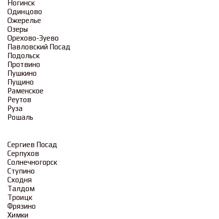
Ногинск
Одинцово
Ожерелье
Озеры
Орехово-Зуево
Павловский Посад
Подольск
Протвино
Пушкино
Пущино
Раменское
Реутов
Руза
Рошаль
Сергиев Посад
Серпухов
Солнечногорск
Ступино
Сходня
Талдом
Троицк
Фрязино
Химки