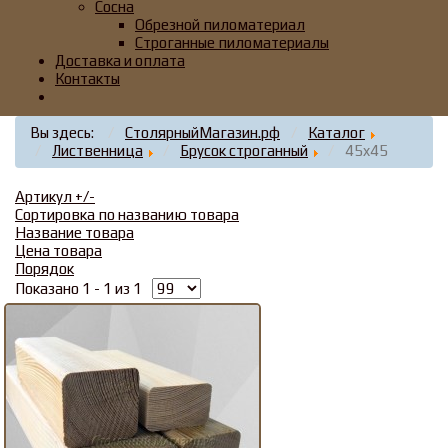
Сосна
Обрезной пиломатериал
Строганные пиломатериалы
Доставка и оплата
Контакты
Вы здесь:
СтолярныйМагазин.рф
Каталог
Лиственница
Брусок строганный
45x45
Артикул +/-
Сортировка по названию товара
Название товара
Цена товара
Порядок
Показано 1 - 1 из 1