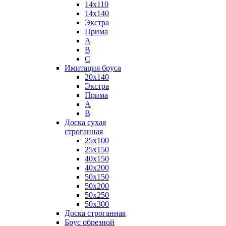
14x110
14x140
Экстра
Прима
А
B
C
Имитация бруса
20x140
Экстра
Прима
А
B
Доска сухая
строганная
25x100
25x150
40x150
40x200
50x150
50x200
50x250
50x300
Доска строганная
Брус обрезной