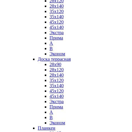
28x120
28x140
35x120
35x140
45х120
45x140
Экстра
Прима
А
B
Эконом
Доска террасная
28x90
28x120
28x140
35x120
35x140
45x120
45x140
Экстра
Прима
А
B
Эконом
Планкен