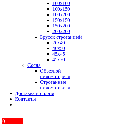
100x100
100x150
100x200
150x150
150x200
200x200
Брусок строганный
20x40
40x50
45x45
45x70
Сосна
Обрезной
пиломатериал
Строганные
пиломатериалы
Доставка и оплата
Контакты
0
КОРЗИНА
Пока пусто