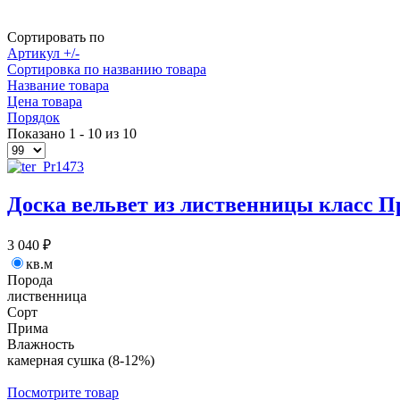
Сортировать по
Артикул +/-
Сортировка по названию товара
Название товара
Цена товара
Порядок
Показано 1 - 10 из 10
Доска вельвет из лиственницы класс П
3 040 ₽
кв.м
Порода
лиственница
Сорт
Прима
Влажность
камерная сушка (8-12%)
Посмотрите товар