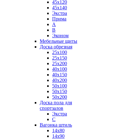
45x120
45x140
Экстра
Прима
А
B
Эконом
Мебельные щиты
Доска обрезная
25x100
25x150
25x200
40x100
40x150
40x200
50x100
50x150
50x200
Доска пола для
спортзалов
Экстра
C
Вагонка штиль
14x80
14x90