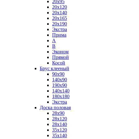
20x95
20x120
20x140
20x165
20x190
Экстра
Прима
А
B
Эконом
Прямой
Косой
Брус клееный
90x90
140x90
190x90
140x140
180x180
Экстра
Доска половая
28x90
28x120
28x140
35x120
35x140