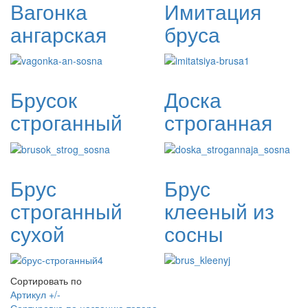
Вагонка
Имитация
ангарская
бруса
Брусок
Доска
строганный
строганная
Брус
Брус
строганный
клееный из
сухой
сосны
Сортировать по
Артикул +/-
Сортировка по названию товара