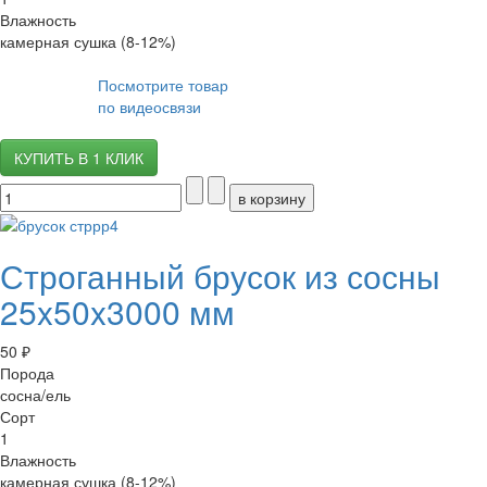
Влажность
камерная сушка (8-12%)
Посмотрите товар
по видеосвязи
КУПИТЬ В 1 КЛИК
Строганный брусок из сосны
25x50x3000 мм
50 ₽
Порода
сосна/ель
Сорт
1
Влажность
камерная сушка (8-12%)