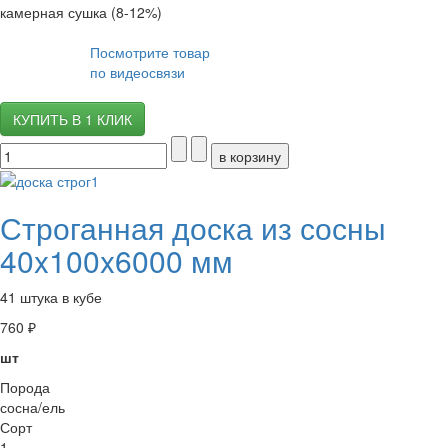
камерная сушка (8-12%)
Посмотрите товар
по видеосвязи
КУПИТЬ В 1 КЛИК
Строганная доска из сосны
40x100x6000 мм
41 штука в кубе
760 ₽
шт
Порода
сосна/ель
Сорт
1