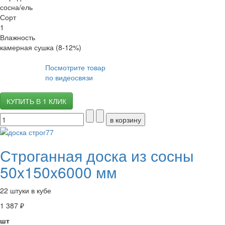
сосна/ель
Сорт
1
Влажность
камерная сушка (8-12%)
Посмотрите товар
по видеосвязи
КУПИТЬ В 1 КЛИК
Строганная доска из сосны
50x150x6000 мм
22 штуки в кубе
1 387 ₽
шт