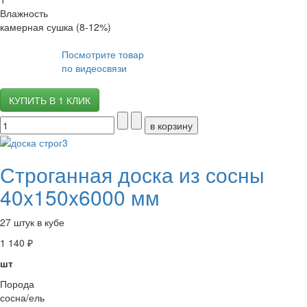
Влажность
камерная сушка (8-12%)
Посмотрите товар
по видеосвязи
КУПИТЬ В 1 КЛИК
Строганная доска из сосны
40x150x6000 мм
27 штук в кубе
1 140 ₽
шт
Порода
сосна/ель