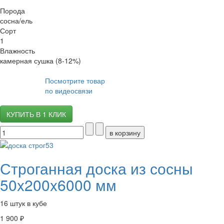
Порода
сосна/ель
Сорт
1
Влажность
камерная сушка (8-12%)
Посмотрите товар
по видеосвязи
КУПИТЬ В 1 КЛИК
Строганная доска из сосны
50x200x6000 мм
16 штук в кубе
1 900 ₽