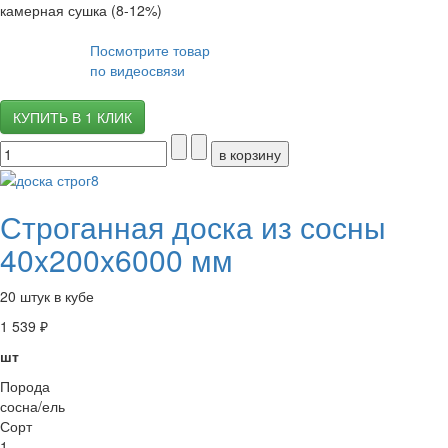
камерная сушка (8-12%)
Посмотрите товар
по видеосвязи
КУПИТЬ В 1 КЛИК
Строганная доска из сосны
40x200x6000 мм
20 штук в кубе
1 539 ₽
шт
Порода
сосна/ель
Сорт
1