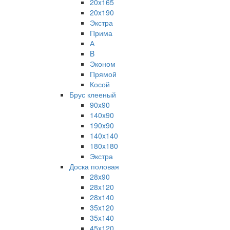
20x165
20x190
Экстра
Прима
А
B
Эконом
Прямой
Косой
Брус клееный
90x90
140x90
190x90
140x140
180x180
Экстра
Доска половая
28x90
28x120
28x140
35x120
35x140
45x120